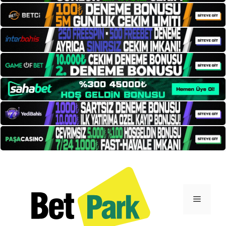
İçeriğe
atla
Menü