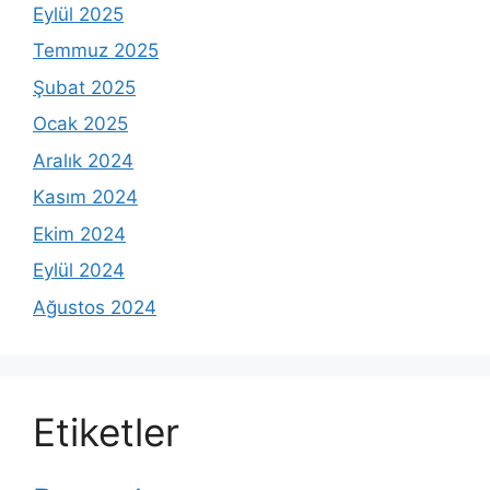
Eylül 2025
Temmuz 2025
Şubat 2025
Ocak 2025
Aralık 2024
Kasım 2024
Ekim 2024
Eylül 2024
Ağustos 2024
Etiketler