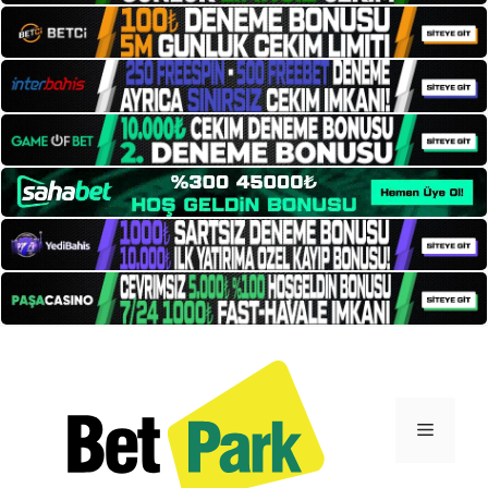
İçeriğe
atla
Menü