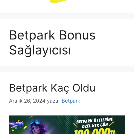
Betpark Bonus
Sağlayıcısı
Betpark Kaç Oldu
Aralık 26, 2024
yazar
Betpark