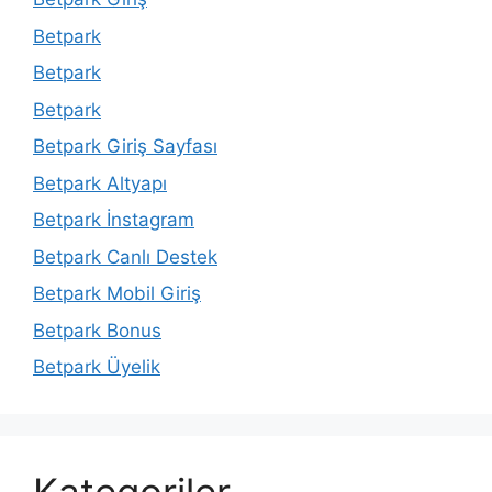
Betpark
Betpark
Betpark
Betpark Giriş Sayfası
Betpark Altyapı
Betpark İnstagram
Betpark Canlı Destek
Betpark Mobil Giriş
Betpark Bonus
Betpark Üyelik