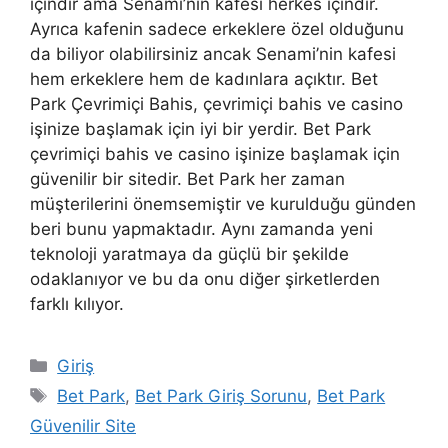
içindir ama Senami’nin kafesi herkes içindir.
Ayrıca kafenin sadece erkeklere özel olduğunu
da biliyor olabilirsiniz ancak Senami’nin kafesi
hem erkeklere hem de kadınlara açıktır. Bet
Park Çevrimiçi Bahis, çevrimiçi bahis ve casino
işinize başlamak için iyi bir yerdir. Bet Park
çevrimiçi bahis ve casino işinize başlamak için
güvenilir bir sitedir. Bet Park her zaman
müşterilerini önemsemiştir ve kurulduğu günden
beri bunu yapmaktadır. Aynı zamanda yeni
teknoloji yaratmaya da güçlü bir şekilde
odaklanıyor ve bu da onu diğer şirketlerden
farklı kılıyor.
Kategoriler
Giriş
Etiketler
Bet Park
,
Bet Park Giriş Sorunu
,
Bet Park
Güvenilir Site