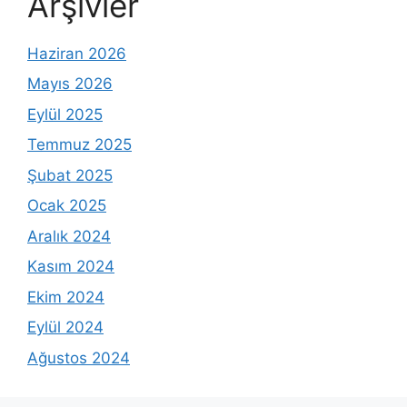
Arşivler
Haziran 2026
Mayıs 2026
Eylül 2025
Temmuz 2025
Şubat 2025
Ocak 2025
Aralık 2024
Kasım 2024
Ekim 2024
Eylül 2024
Ağustos 2024