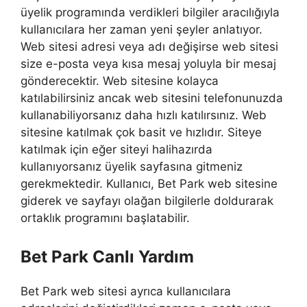
üyelik programında verdikleri bilgiler aracılığıyla
kullanıcılara her zaman yeni şeyler anlatıyor.
Web sitesi adresi veya adı değişirse web sitesi
size e-posta veya kısa mesaj yoluyla bir mesaj
gönderecektir. Web sitesine kolayca
katılabilirsiniz ancak web sitesini telefonunuzda
kullanabiliyorsanız daha hızlı katılırsınız. Web
sitesine katılmak çok basit ve hızlıdır. Siteye
katılmak için eğer siteyi halihazırda
kullanıyorsanız üyelik sayfasına gitmeniz
gerekmektedir. Kullanıcı, Bet Park web sitesine
giderek ve sayfayı olağan bilgilerle doldurarak
ortaklık programını başlatabilir.
Bet Park Canlı Yardım
Bet Park web sitesi ayrıca kullanıcılara