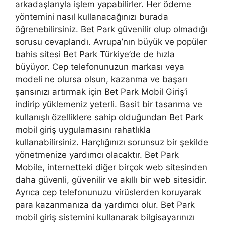
arkadaşlarıyla işlem yapabilirler. Her ödeme
yöntemini nasıl kullanacağınızı burada
öğrenebilirsiniz. Bet Park güvenilir olup olmadığı
sorusu cevaplandı. Avrupa’nın büyük ve popüler
bahis sitesi Bet Park Türkiye’de de hızla
büyüyor. Cep telefonunuzun markası veya
modeli ne olursa olsun, kazanma ve başarı
şansınızı artırmak için Bet Park Mobil Giriş’i
indirip yüklemeniz yeterli. Basit bir tasarıma ve
kullanışlı özelliklere sahip olduğundan Bet Park
mobil giriş uygulamasını rahatlıkla
kullanabilirsiniz. Harçlığınızı sorunsuz bir şekilde
yönetmenize yardımcı olacaktır. Bet Park
Mobile, internetteki diğer birçok web sitesinden
daha güvenli, güvenilir ve akıllı bir web sitesidir.
Ayrıca cep telefonunuzu virüslerden koruyarak
para kazanmanıza da yardımcı olur. Bet Park
mobil giriş sistemini kullanarak bilgisayarınızı