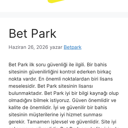
Bet Park
Haziran 26, 2026
yazar
Betpark
Bet Park ilk soru güvenliği ile ilgili. Bir bahis
sitesinin güvenilirliğini kontrol ederken birkaç
nokta vardır. En önemli noktalardan biri lisans
meselesidir. Bet Park sitesinin lisansı
bulunmaktadır. Bet Park iyi bir bilgi kaynağı olup
olmadığını bilmek istiyoruz. Güven önemlidir ve
kalite de önemlidir. İyi ve güvenilir bir bahis
sitesinin müşterilerine iyi hizmet sunması
gerekir. Tamamen işlevsel ve güvenlidir. Site iyi