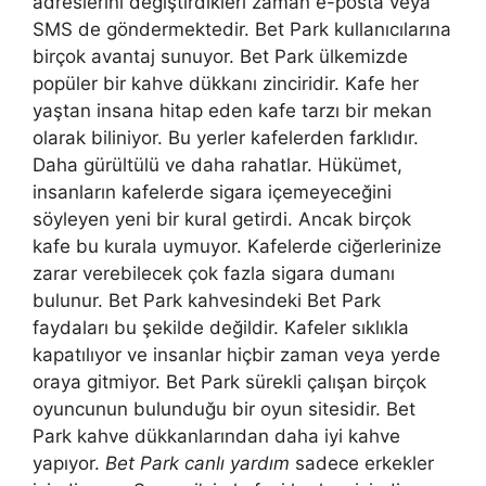
adreslerini değiştirdikleri zaman e-posta veya
SMS de göndermektedir. Bet Park kullanıcılarına
birçok avantaj sunuyor. Bet Park ülkemizde
popüler bir kahve dükkanı zinciridir. Kafe her
yaştan insana hitap eden kafe tarzı bir mekan
olarak biliniyor. Bu yerler kafelerden farklıdır.
Daha gürültülü ve daha rahatlar. Hükümet,
insanların kafelerde sigara içemeyeceğini
söyleyen yeni bir kural getirdi. Ancak birçok
kafe bu kurala uymuyor. Kafelerde ciğerlerinize
zarar verebilecek çok fazla sigara dumanı
bulunur. Bet Park kahvesindeki Bet Park
faydaları bu şekilde değildir. Kafeler sıklıkla
kapatılıyor ve insanlar hiçbir zaman veya yerde
oraya gitmiyor. Bet Park sürekli çalışan birçok
oyuncunun bulunduğu bir oyun sitesidir. Bet
Park kahve dükkanlarından daha iyi kahve
yapıyor.
Bet Park canlı yardım
sadece erkekler