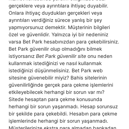
gerçeklere veya ayrıntılara ihtiyaç duyabilir.
Onlara ihtiyaç duydukları gerçekleri veya
ayrıntıları verdiğiniz sürece yanlış bir şey
yapmıyorsunuz demektir. Müşterinin bilgileri
özel ve güvenlidir. Yalnızca iyi bir nedeniniz
varsa Bet Park hesabınızdan para çekebilirsiniz.
Bet Park güvenilir olup olmadığını bilmek
istiyorsanız
Bet Park güvenilir site
onu neden
kullanmak istediğinizi ve nasıl kullanmak
istediğinizi düşünmelisiniz. Bet Park web
sitesine güvenebilir miyiz? Bahis sitelerinin
güvenilirliğinde gerçek para çekme işlemlerini
etkileyebilecek herhangi bir sorun var mı?
Sitede hesaptan para çekme konusunda
herhangi bir sorun yaşanmadı. Hesap sorunsuz
bir şekilde para çekebildi. Hesabın para çekme
işlemlerinde herhangi bir sorun yaşanmadı.
Müşterilerinize ekstra para almadan bankadan