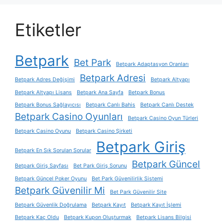
Etiketler
Betpark
Bet Park
Betpark Adaptasyon Oranları
Betpark Adresi
Betpark Adres Değişimi
Betpark Altyapı
Betpark Altyapı Lisans
Betpark Ana Sayfa
Betpark Bonus
Betpark Bonus Sağlayıcısı
Betpark Canlı Bahis
Betpark Canlı Destek
Betpark Casino Oyunları
Betpark Casino Oyun Türleri
Betpark Casino Oyunu
Betpark Casino Şirketi
Betpark Giriş
Betpark En Sık Sorulan Sorular
Betpark Güncel
Betpark Giriş Sayfası
Bet Park Giriş Sorunu
Betpark Güncel Poker Oyunu
Bet Park Güvenilirlik Sistemi
Betpark Güvenilir Mi
Bet Park Güvenilir Site
Betpark Güvenlik Doğrulama
Betpark Kayıt
Betpark Kayıt İşlemi
Betpark Kaç Oldu
Betpark Kupon Oluşturmak
Betpark Lisans Bilgisi