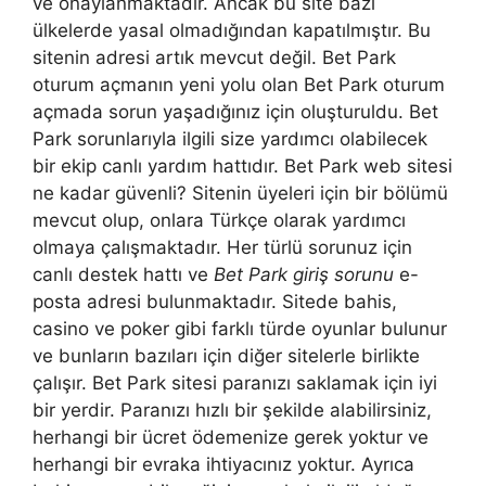
ve onaylanmaktadır. Ancak bu site bazı
ülkelerde yasal olmadığından kapatılmıştır. Bu
sitenin adresi artık mevcut değil. Bet Park
oturum açmanın yeni yolu olan Bet Park oturum
açmada sorun yaşadığınız için oluşturuldu. Bet
Park sorunlarıyla ilgili size yardımcı olabilecek
bir ekip canlı yardım hattıdır. Bet Park web sitesi
ne kadar güvenli? Sitenin üyeleri için bir bölümü
mevcut olup, onlara Türkçe olarak yardımcı
olmaya çalışmaktadır. Her türlü sorunuz için
canlı destek hattı ve
Bet Park giriş sorunu
e-
posta adresi bulunmaktadır. Sitede bahis,
casino ve poker gibi farklı türde oyunlar bulunur
ve bunların bazıları için diğer sitelerle birlikte
çalışır. Bet Park sitesi paranızı saklamak için iyi
bir yerdir. Paranızı hızlı bir şekilde alabilirsiniz,
herhangi bir ücret ödemenize gerek yoktur ve
herhangi bir evraka ihtiyacınız yoktur. Ayrıca