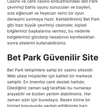
Casino ve canlı casino endüstrisindeki Bet Park
çevrimiçi bahis oyunu sunucuları ve bayileri,
size eğlenceli ve heyecan verici bir oyun
deneyimi sunmaya hazır. Katılabilirsiniz Bet Park
gibi bazı büyük çevrimiçi casinolar, kişisel
bilgilerinizi başkalarına vermez, bu nedenle
belgelerinizi gönderip hesabınızı kanıtladıktan
sonra sitelerini kullanabilirsiniz.
Bet Park Güvenilir Site
Bet Park iletişimlere sahip bir casino sitesidir.
Web sitesi müşteriler için kaliteli bir merkeze
sahiptir. En önemlisi canlı destek hattıdır.
Dilediğiniz zaman sağ taraftaki bu numarayı
arayabilir ve bizden yardım alabilirsiniz. Her
zaman sizin için buradayız. Bazen birine bir
hizmet konusunda yardım ettiğinizde bazı