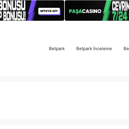
Betpark
Betpark İnceleme
Be