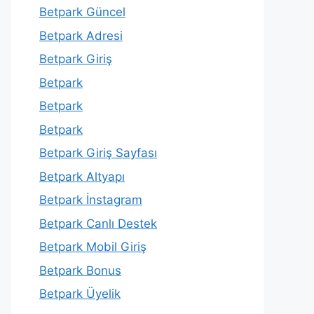
Betpark Güncel
Betpark Adresi
Betpark Giriş
Betpark
Betpark
Betpark
Betpark Giriş Sayfası
Betpark Altyapı
Betpark İnstagram
Betpark Canlı Destek
Betpark Mobil Giriş
Betpark Bonus
Betpark Üyelik