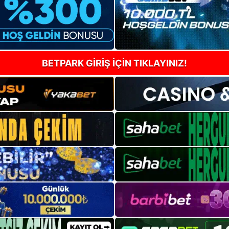
BETPARK GİRİŞ İÇİN TIKLAYINIZ!