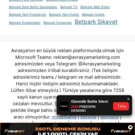
Betpark Spor Bahis Seçenekleri
Betpark TV
Betpark Web Sitesi
Betpark Yeni Promosyon
Betpark Yeni Üyelik
Betpark Üyelik
Betpark Şikayet
Betpark İncelemeleri
Betpark İnstagram
Avrasya'nın en büyük reklam platformunda olmak için
Microsoft Teams:
reklam@avrasyamarketing.com
adresimizden veya Telegram: @Avrasyamarketing
adresimizden irtibat kurabilirsiniz. (Tek iletişim
adreslerimiz teams / telegram ve mail adresimizdir.
Harici hiçbir iletişim adresimiz bulunmamaktadır.
Lütfen itibar etmeyiniz.) Türkiye yasalarına göre 7258
sayılı kanun uyarınca yasa dışı bahis oynamanın
cezaları mevcuttur. Şu an bulunduğunuz site hiç bir
şekilde illegal bahis oyunları oynatmıyor ve oynamaya
aracı olmuyordur.
modelbahis
|
betvole
|
genxslot
|
viploby
|
grandpashabet
|
betsnew
|
moskovbet
|
×
tambet