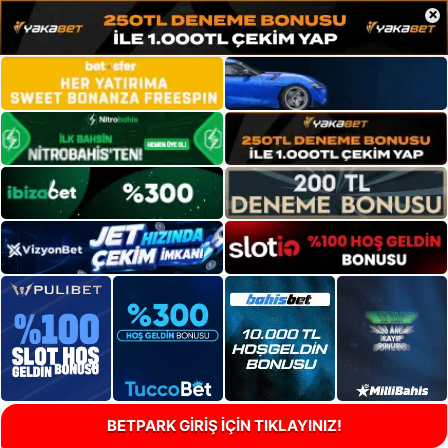
×
BETPARK GİRİŞ İÇİN TIKLAYINIZ!