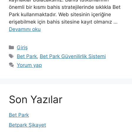
önemli bir kısmı bahis stratejilerinde sıklıkla Bet
Park kullanmaktadır. Web sitesinin içeriğine
erişebilmek için bahis sitesine kayıt olmanız …
Devamını oku
Kategoriler
Giriş
Etiketler
Bet Park
,
Bet Park Güvenilirlik Sistemi
Yorum yap
Son Yazılar
Bet Park
Betpark Şikayet