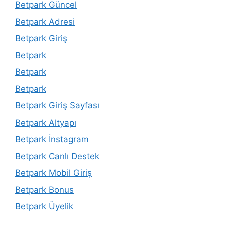
Betpark Güncel
Betpark Adresi
Betpark Giriş
Betpark
Betpark
Betpark
Betpark Giriş Sayfası
Betpark Altyapı
Betpark İnstagram
Betpark Canlı Destek
Betpark Mobil Giriş
Betpark Bonus
Betpark Üyelik