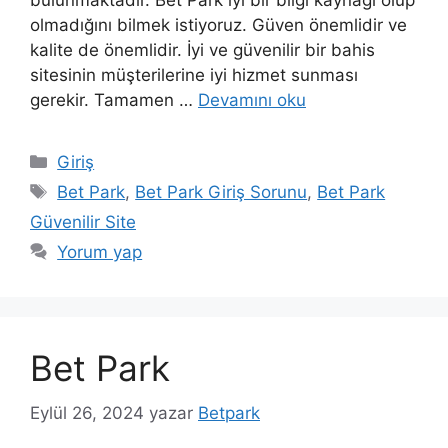
bulunmaktadır. Bet Park iyi bir bilgi kaynağı olup
olmadığını bilmek istiyoruz. Güven önemlidir ve
kalite de önemlidir. İyi ve güvenilir bir bahis
sitesinin müşterilerine iyi hizmet sunması
gerekir. Tamamen …
Devamını oku
Kategoriler
Giriş
Etiketler
Bet Park
,
Bet Park Giriş Sorunu
,
Bet Park
Güvenilir Site
Yorum yap
Bet Park
Eylül 26, 2024
yazar
Betpark