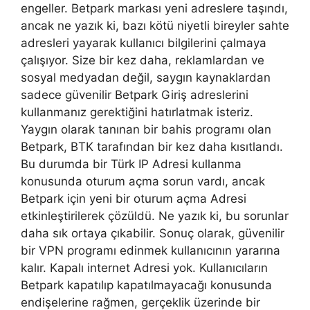
engeller. Betpark markası yeni adreslere taşındı,
ancak ne yazık ki, bazı kötü niyetli bireyler sahte
adresleri yayarak kullanıcı bilgilerini çalmaya
çalışıyor. Size bir kez daha, reklamlardan ve
sosyal medyadan değil, saygın kaynaklardan
sadece güvenilir Betpark Giriş adreslerini
kullanmanız gerektiğini hatırlatmak isteriz.
Yaygın olarak tanınan bir bahis programı olan
Betpark, BTK tarafından bir kez daha kısıtlandı.
Bu durumda bir Türk IP Adresi kullanma
konusunda oturum açma sorun vardı, ancak
Betpark için yeni bir oturum açma Adresi
etkinleştirilerek çözüldü. Ne yazık ki, bu sorunlar
daha sık ortaya çıkabilir. Sonuç olarak, güvenilir
bir VPN programı edinmek kullanıcının yararına
kalır. Kapalı internet Adresi yok. Kullanıcıların
Betpark kapatılıp kapatılmayacağı konusunda
endişelerine rağmen, gerçeklik üzerinde bir