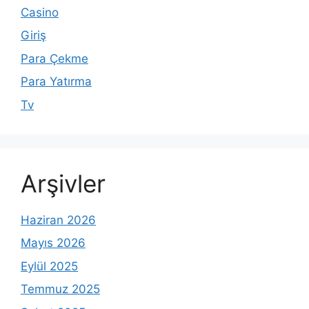
Casino
Giriş
Para Çekme
Para Yatırma
Tv
Arşivler
Haziran 2026
Mayıs 2026
Eylül 2025
Temmuz 2025