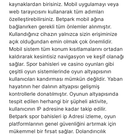
kaynaklardan birisiniz. Mobil uygulamayı veya
web tarayıcısını kullanarak tüm adımları
özelleştirebilirsiniz. Betpark mobil ağına
bağlanırken gerekli tüm önlemler alınmıştır.
Kullandığınız cihazın yalnızca sizin erişiminize
açık olduğundan emin olmak çok önemlidir.
Mobil sistem tüm konum kısıtlamalarını ortadan
kaldırarak kesintisiz navigasyon ve keşif olanağı
sağlar. Spor bahisleri ve casino oyunları gibi
çeşitli oyun sistemlerinde oyun altyapısının
kullanıcıları kandırması mümkün değildir. Yaban
hayatının her dalının altyapısı gelişmiş
kontrollerle donatılmıştır. Oyunun altyapısında
tespit edilen herhangi bir şüpheli aktivite,
kullanıcının IP adresine kadar takip edilir.
Betpark spor bahisleri ip Adresi izleme, oyun
platformlarının genel güvenliğini artırmak için
mükemmel bir fırsat sağlar. Dolandırıcılık