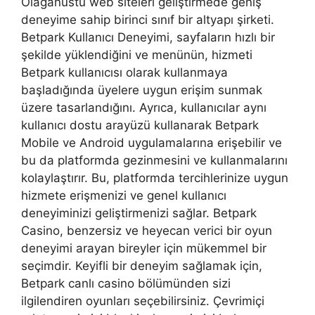
Olağanüstü web siteleri geliştirmede geniş
deneyime sahip birinci sınıf bir altyapı şirketi.
Betpark Kullanıcı Deneyimi, sayfaların hızlı bir
şekilde yüklendiğini ve menünün, hizmeti
Betpark kullanıcısı olarak kullanmaya
başladığında üyelere uygun erişim sunmak
üzere tasarlandığını. Ayrıca, kullanıcılar aynı
kullanıcı dostu arayüzü kullanarak Betpark
Mobile ve Android uygulamalarına erişebilir ve
bu da platformda gezinmesini ve kullanmalarını
kolaylaştırır. Bu, platformda tercihlerinize uygun
hizmete erişmenizi ve genel kullanıcı
deneyiminizi geliştirmenizi sağlar. Betpark
Casino, benzersiz ve heyecan verici bir oyun
deneyimi arayan bireyler için mükemmel bir
seçimdir. Keyifli bir deneyim sağlamak için,
Betpark canlı casino bölümünden sizi
ilgilendiren oyunları seçebilirsiniz. Çevrimiçi