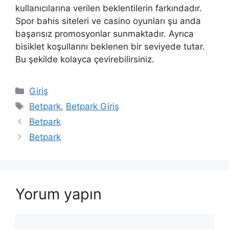
kullanıcılarına verilen beklentilerin farkındadır.
Spor bahis siteleri ve casino oyunları şu anda
başarısız promosyonlar sunmaktadır. Ayrıca
bisiklet koşullarını beklenen bir seviyede tutar.
Bu şekilde kolayca çevirebilirsiniz.
Kategoriler
Giriş
Etiketler
Betpark
,
Betpark Giriş
Betpark
Betpark
Yorum yapın
Yorum