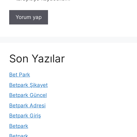
Son Yazılar
Bet Park
Betpark Şikayet
Betpark Güncel
Betpark Adresi
Betpark Giriş
Betpark
Betpark