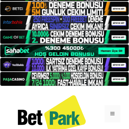
İçeriğe
atla
Menü