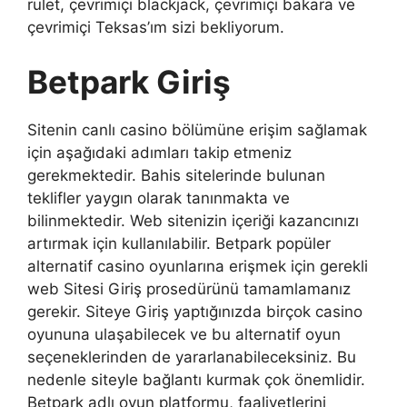
rulet, çevrimiçi blackjack, çevrimiçi bakara ve
çevrimiçi Teksas’ım sizi bekliyorum.
Betpark Giriş
Sitenin canlı casino bölümüne erişim sağlamak
için aşağıdaki adımları takip etmeniz
gerekmektedir. Bahis sitelerinde bulunan
teklifler yaygın olarak tanınmakta ve
bilinmektedir. Web sitenizin içeriği kazancınızı
artırmak için kullanılabilir. Betpark popüler
alternatif casino oyunlarına erişmek için gerekli
web Sitesi Giriş prosedürünü tamamlamanız
gerekir. Siteye Giriş yaptığınızda birçok casino
oyununa ulaşabilecek ve bu alternatif oyun
seçeneklerinden de yararlanabileceksiniz. Bu
nedenle siteyle bağlantı kurmak çok önemlidir.
Betpark adlı oyun platformu, faaliyetlerini